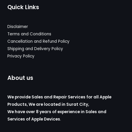
Quick Links
Disclaimer
Terms and Conditions
Cancellation and Refund Policy
Shipping and Delivery
Policy
Privacy Policy
About us
We provide Sales and Repair Services for all Apple
Products, We are located in Surat City,
We have over 8 years of experience in Sales and
Services of Apple Devices
.