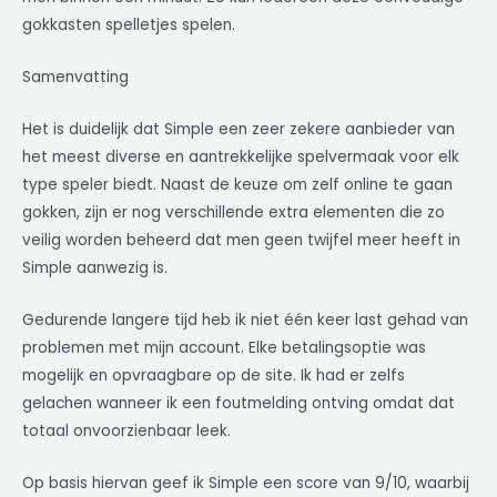
gokkasten spelletjes spelen.
Samenvatting
Het is duidelijk dat Simple een zeer zekere aanbieder van
het meest diverse en aantrekkelijke spelvermaak voor elk
type speler biedt. Naast de keuze om zelf online te gaan
gokken, zijn er nog verschillende extra elementen die zo
veilig worden beheerd dat men geen twijfel meer heeft in
Simple aanwezig is.
Gedurende langere tijd heb ik niet één keer last gehad van
problemen met mijn account. Elke betalingsoptie was
mogelijk en opvraagbare op de site. Ik had er zelfs
gelachen wanneer ik een foutmelding ontving omdat dat
totaal onvoorzienbaar leek.
Op basis hiervan geef ik Simple een score van 9/10, waarbij