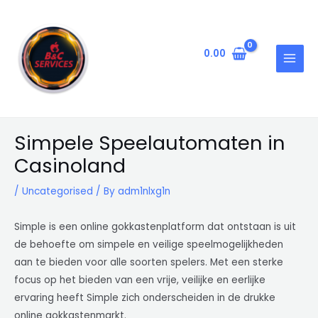
Skip
Post
MAIN
to
navigation
MENU
content
0.00
Simpele Speelautomaten in
Casinoland
/
Uncategorised
/ By
adm1nlxg1n
Simple is een online gokkastenplatform dat ontstaan is uit
de behoefte om simpele en veilige speelmogelijkheden
aan te bieden voor alle soorten spelers. Met een sterke
focus op het bieden van een vrije, veilijke en eerlijke
ervaring heeft Simple zich onderscheiden in de drukke
online gokkastenmarkt.