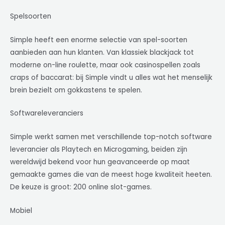
Spelsoorten
Simple heeft een enorme selectie van spel-soorten
aanbieden aan hun klanten. Van klassiek blackjack tot
moderne on-line roulette, maar ook casinospellen zoals
craps of baccarat: bij Simple vindt u alles wat het menselijk
brein bezielt om gokkastens te spelen.
Softwareleveranciers
Simple werkt samen met verschillende top-notch software
leverancier als Playtech en Microgaming, beiden zijn
wereldwijd bekend voor hun geavanceerde op maat
gemaakte games die van de meest hoge kwaliteit heeten.
De keuze is groot: 200 online slot-games.
Mobiel