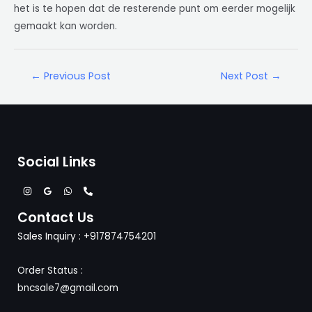
het is te hopen dat de resterende punt om eerder mogelijk
gemaakt kan worden.
←
Previous Post
Next Post
→
Social Links
Contact Us
Sales Inquiry : +917874754201
Order Status :
bncsale7@gmail.com