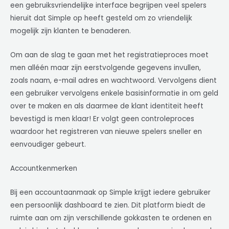
een gebruiksvriendelijke interface begrijpen veel spelers
hieruit dat Simple op heeft gesteld om zo vriendelijk
mogelijk zijn klanten te benaderen.
Om aan de slag te gaan met het registratieproces moet
men alléén maar zijn eerstvolgende gegevens invullen,
zoals naam, e-mail adres en wachtwoord. Vervolgens dient
een gebruiker vervolgens enkele basisinformatie in om geld
over te maken en als daarmee de klant identiteit heeft
bevestigd is men klaar! Er volgt geen controleproces
waardoor het registreren van nieuwe spelers sneller en
eenvoudiger gebeurt.
Accountkenmerken
Bij een accountaanmaak op Simple krijgt iedere gebruiker
een persoonlijk dashboard te zien. Dit platform biedt de
ruimte aan om zijn verschillende gokkasten te ordenen en