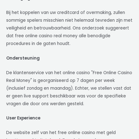
Bij het koppelen van uw creditcard of overmaking, zullen
sommige spelers misschien niet helemaal tevreden zijn met
veiligheid en betrouwbaarheid. Ons onderzoek suggereert
dat free online casino real money alle benodigde
procedures in de gaten houdt.
Ondersteuning
De klantenservice van het online casino "Free Online Casino
Real Money" is georganiseerd op 7 dagen per week
(inclusief zondag en maandag). Echter, we stellen vast dat
er geen live support beschikbaar was voor de specifieke
vragen die door ons werden gesteld.
User Experience
De website zelf van het free online casino met geld