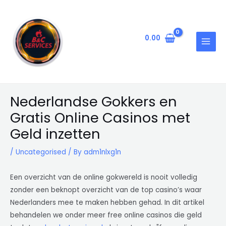
Skip
Post
MAIN
to
navigation
MENU
content
0.00
Nederlandse Gokkers en
Gratis Online Casinos met
Geld inzetten
/
Uncategorised
/ By
adm1nlxg1n
Een overzicht van de online gokwereld is nooit volledig
zonder een beknopt overzicht van de top casino’s waar
Nederlanders mee te maken hebben gehad. In dit artikel
behandelen we onder meer free online casinos die geld