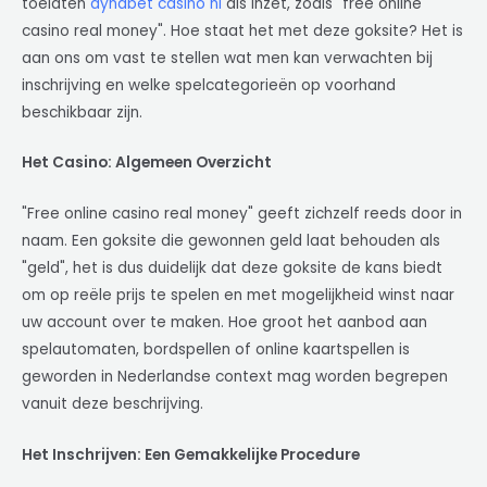
toelaten
dynabet casino nl
als inzet, zoals "free online
casino real money". Hoe staat het met deze goksite? Het is
aan ons om vast te stellen wat men kan verwachten bij
inschrijving en welke spelcategorieën op voorhand
beschikbaar zijn.
Het Casino: Algemeen Overzicht
"Free online casino real money" geeft zichzelf reeds door in
naam. Een goksite die gewonnen geld laat behouden als
"geld", het is dus duidelijk dat deze goksite de kans biedt
om op reële prijs te spelen en met mogelijkheid winst naar
uw account over te maken. Hoe groot het aanbod aan
spelautomaten, bordspellen of online kaartspellen is
geworden in Nederlandse context mag worden begrepen
vanuit deze beschrijving.
Het Inschrijven: Een Gemakkelijke Procedure