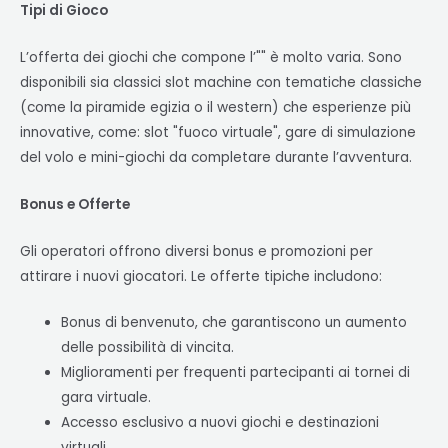
Tipi di Gioco
L’offerta dei giochi che compone l’"" è molto varia. Sono
disponibili sia classici slot machine con tematiche classiche
(come la piramide egizia o il western) che esperienze più
innovative, come: slot "fuoco virtuale", gare di simulazione
del volo e mini-giochi da completare durante l’avventura.
Bonus e Offerte
Gli operatori offrono diversi bonus e promozioni per
attirare i nuovi giocatori. Le offerte tipiche includono:
Bonus di benvenuto, che garantiscono un aumento
delle possibilità di vincita.
Miglioramenti per frequenti partecipanti ai tornei di
gara virtuale.
Accesso esclusivo a nuovi giochi e destinazioni
virtuali.