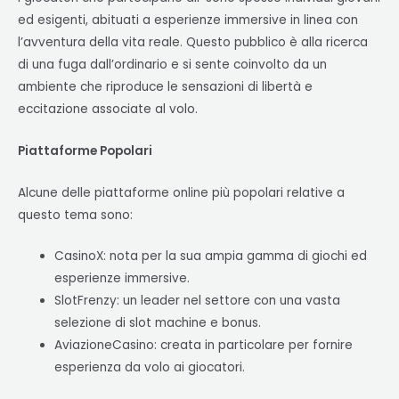
ed esigenti, abituati a esperienze immersive in linea con
l’avventura della vita reale. Questo pubblico è alla ricerca
di una fuga dall’ordinario e si sente coinvolto da un
ambiente che riproduce le sensazioni di libertà e
eccitazione associate al volo.
Piattaforme Popolari
Alcune delle piattaforme online più popolari relative a
questo tema sono:
CasinoX: nota per la sua ampia gamma di giochi ed
esperienze immersive.
SlotFrenzy: un leader nel settore con una vasta
selezione di slot machine e bonus.
AviazioneCasino: creata in particolare per fornire
esperienza da volo ai giocatori.