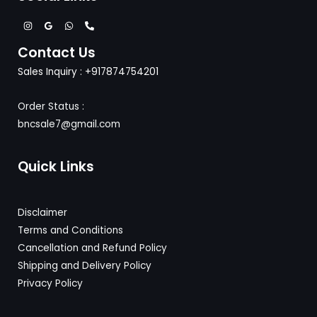
Contact Us
Sales Inquiry : +917874754201
Order Status :
bncsale7@gmail.com
Quick Links
Disclaimer
Terms and Conditions
Cancellation and Refund Policy
Shipping and Delivery
Policy
Privacy Policy