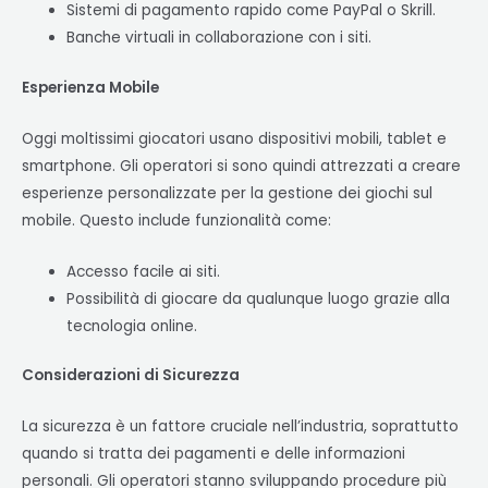
Sistemi di pagamento rapido come PayPal o Skrill.
Banche virtuali in collaborazione con i siti.
Esperienza Mobile
Oggi moltissimi giocatori usano dispositivi mobili, tablet e
smartphone. Gli operatori si sono quindi attrezzati a creare
esperienze personalizzate per la gestione dei giochi sul
mobile. Questo include funzionalità come:
Accesso facile ai siti.
Possibilità di giocare da qualunque luogo grazie alla
tecnologia online.
Considerazioni di Sicurezza
La sicurezza è un fattore cruciale nell’industria, soprattutto
quando si tratta dei pagamenti e delle informazioni
personali. Gli operatori stanno sviluppando procedure più