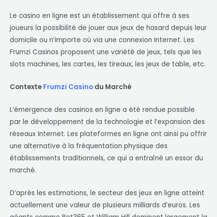
Le casino en ligne est un établissement qui offre à ses
joueurs la possibilité de jouer aux jeux de hasard depuis leur
domicile ou n’importe où via une connexion Internet. Les
Frumzi Casinos proposent une variété de jeux, tels que les
slots machines, les cartes, les tireaux, les jeux de table, etc.
Contexte
Frumzi Casino
du Marché
L’émergence des casinos en ligne a été rendue possible
par le développement de la technologie et l’expansion des
réseaux Internet. Les plateformes en ligne ont ainsi pu offrir
une alternative à la fréquentation physique des
établissements traditionnels, ce qui a entraîné un essor du
marché.
D’après les estimations, le secteur des jeux en ligne atteint
actuellement une valeur de plusieurs milliards d’euros. Les