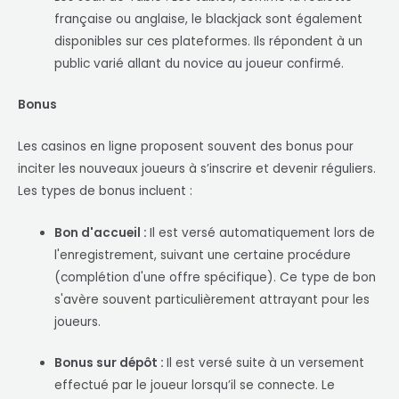
française ou anglaise, le blackjack sont également
disponibles sur ces plateformes. Ils répondent à un
public varié allant du novice au joueur confirmé.
Bonus
Les casinos en ligne proposent souvent des bonus pour
inciter les nouveaux joueurs à s’inscrire et devenir réguliers.
Les types de bonus incluent :
Bon d'accueil :
Il est versé automatiquement lors de
l'enregistrement, suivant une certaine procédure
(complétion d'une offre spécifique). Ce type de bon
s'avère souvent particulièrement attrayant pour les
joueurs.
Bonus sur dépôt :
Il est versé suite à un versement
effectué par le joueur lorsqu’il se connecte. Le