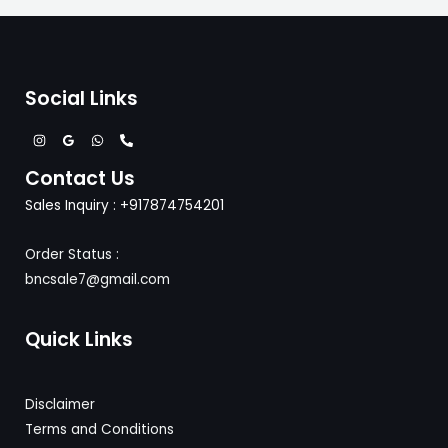
Social Links
Contact Us
Sales Inquiry : +917874754201
Order Status :
bncsale7@gmail.com
Quick Links
Disclaimer
Terms and Conditions