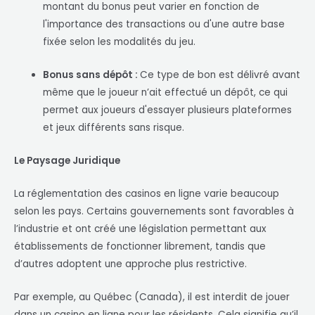
montant du bonus peut varier en fonction de
l'importance des transactions ou d'une autre base
fixée selon les modalités du jeu.
Bonus sans dépôt :
Ce type de bon est délivré avant
même que le joueur n’ait effectué un dépôt, ce qui
permet aux joueurs d'essayer plusieurs plateformes
et jeux différents sans risque.
Le Paysage Juridique
La réglementation des casinos en ligne varie beaucoup
selon les pays. Certains gouvernements sont favorables à
l’industrie et ont créé une législation permettant aux
établissements de fonctionner librement, tandis que
d’autres adoptent une approche plus restrictive.
Par exemple, au Québec (Canada), il est interdit de jouer
dans un casino en ligne pour les résidents. Cela signifie qu’il