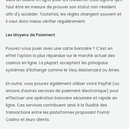
faut être en mesure de prouver son statut non-résident
afin d'y accéder. Toutefois, les règles changent souvent et
il vaut donc mieux vérifier régulièrement.
Les Moyens de Paiement
Pouvez-vous jouer avec une carte bancaire ? C’est en
effet l’option la plus répandue sur le marché actuel des
casinos en ligne. La plupart acceptent les principaux
systèmes d'échange comme le Visa, Mastercard ou Amex.
En outre, vous pouvez également utiliser votre PayPal (ou
encore d’autres services de paiement électronique) pour
effectuer une opération bancaire sécurisée et rapide en
ligne. Ces services contribuent ainsi à la fluidité des
transactions entre les plateformes proposant Frumzi
Casino et leurs clients.