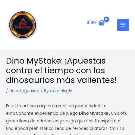
Skip
Post
MAIN
to
navigation
MENU
content
0.00
Dino MyStake: ¡Apuestas
contra el tiempo con los
dinosaurios más valientes!
/
Uncategorised
/ By
adm1nlxg1n
En este artículo exploraremos en profundidad la
emocionante experiencia de juego
Dino MyStake
, un slots
game lleno de adrenalina y riesgo que nos transporta a
una época prehistórica llena de feroces criaturas. Con su