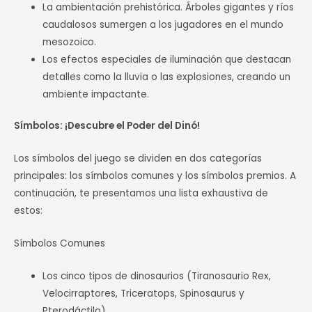
La ambientación prehistórica. Árboles gigantes y ríos
caudalosos sumergen a los jugadores en el mundo
mesozoico.
Los efectos especiales de iluminación que destacan
detalles como la lluvia o las explosiones, creando un
ambiente impactante.
Símbolos: ¡Descubre el Poder del Dinó!
Los símbolos del juego se dividen en dos categorías
principales: los símbolos comunes y los símbolos premios. A
continuación, te presentamos una lista exhaustiva de
estos:
Símbolos Comunes
Los cinco tipos de dinosaurios (Tiranosaurio Rex,
Velocirraptores, Triceratops, Spinosaurus y
Pterodáctilo).