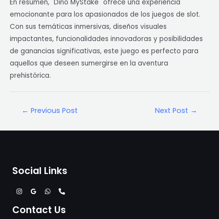
En resumen, "Dino MyStake" ofrece una experiencia
emocionante para los apasionados de los juegos de slot.
Con sus temáticas inmersivas, diseños visuales
impactantes, funcionalidades innovadoras y posibilidades
de ganancias significativas, este juego es perfecto para
aquellos que deseen sumergirse en la aventura
prehistórica.
←
Previous Post
Next Post
→
Social Links
Contact Us