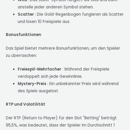
anstelle jeder anderen Symbol stehen.
Scatter
: Die Gold-Regenbogen fungieren als Scatter
und lösen 10 Freispiele aus.
Bonusfunktionen
Das Spiel bietet mehrere Bonusfunktionen, um den Spieler
zu überraschen:
Freiespil-Mehrfacher
: Während der Freispiele
verdoppelt sich jede Gewinnlinie.
Mystery-Preis
: Ein unbekannter Preis wird während
des Spiels ausgelost.
RTP und Volatilität
Der RTP (Return to Player) für den Slot "Betting" beträgt
95,5%, was bedeutet, dass der Spieler im Durchschnitt 1