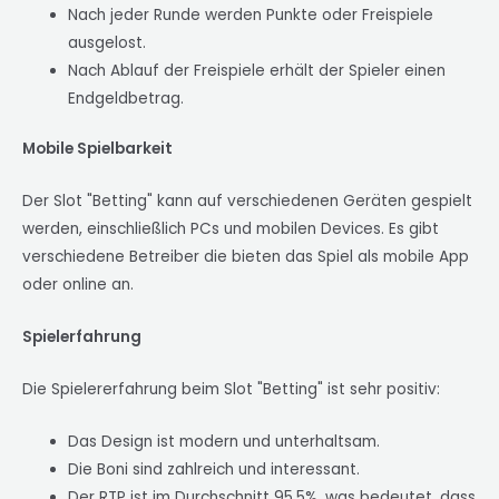
Nach jeder Runde werden Punkte oder Freispiele
ausgelost.
Nach Ablauf der Freispiele erhält der Spieler einen
Endgeldbetrag.
Mobile Spielbarkeit
Der Slot "Betting" kann auf verschiedenen Geräten gespielt
werden, einschließlich PCs und mobilen Devices. Es gibt
verschiedene Betreiber die bieten das Spiel als mobile App
oder online an.
Spielerfahrung
Die Spielererfahrung beim Slot "Betting" ist sehr positiv:
Das Design ist modern und unterhaltsam.
Die Boni sind zahlreich und interessant.
Der RTP ist im Durchschnitt 95,5%, was bedeutet, dass