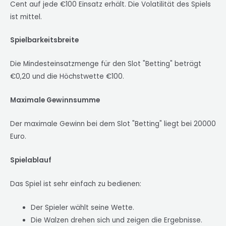
Cent auf jede €100 Einsatz erhält. Die Volatilität des Spiels
ist mittel.
Spielbarkeitsbreite
Die Mindesteinsatzmenge für den Slot "Betting" beträgt
€0,20 und die Höchstwette €100.
Maximale Gewinnsumme
Der maximale Gewinn bei dem Slot "Betting" liegt bei 20000
Euro.
Spielablauf
Das Spiel ist sehr einfach zu bedienen:
Der Spieler wählt seine Wette.
Die Walzen drehen sich und zeigen die Ergebnisse.