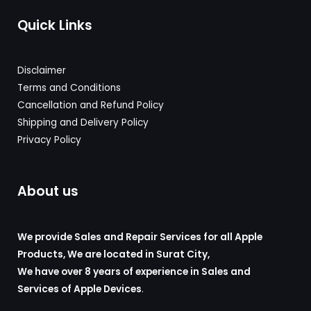
Quick Links
Disclaimer
Terms and Conditions
Cancellation and Refund Policy
Shipping and Delivery
Policy
Privacy Policy
About us
We provide Sales and Repair Services for all Apple
Products, We are located in Surat City,
We have over 8 years of experience in Sales and
Services of Apple Devices
.