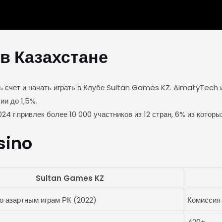
в Казахстане
ь счет и начать играть в Клубе Sultan Games KZ. AlmatyTech
ии до 1,5%.
4 г.привлек более 10 000 участников из 12 стран, 6% из которых
sino
Sultan Games KZ
о азартным играм РК (2022)
Комиссия 
420+