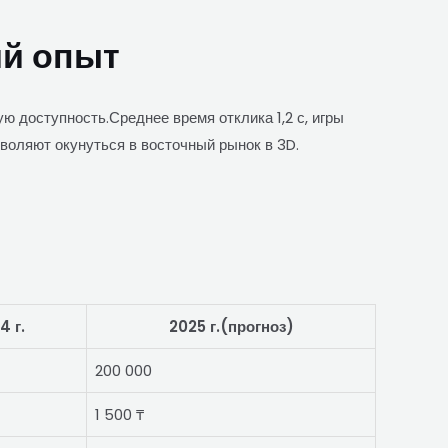
ий опыт
ю доступность.Среднее время отклика 1,2 с, игры
воляют окунуться в восточный рынок в 3D.
4 г.
2025 г.(прогноз)
200 000
1 500 ₸