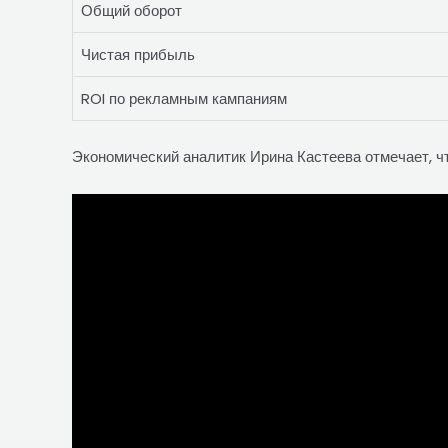
Общий оборот
Чистая прибыль
ROI по рекламным кампаниям
Экономический аналитик Ирина Кастеева отмечает, чт