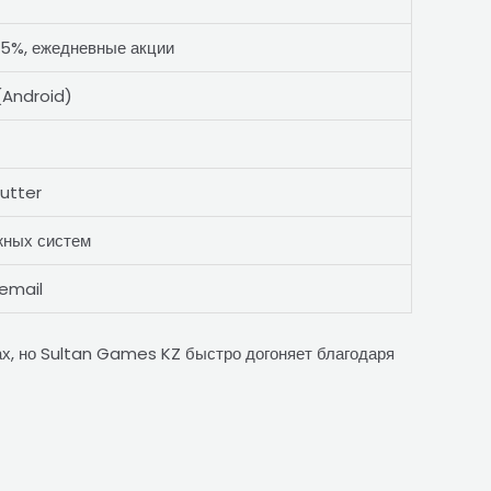
,5%, ежедневные акции
(Android)
lutter
жных систем
 email
ах, но Sultan Games KZ быстро догоняет благодаря