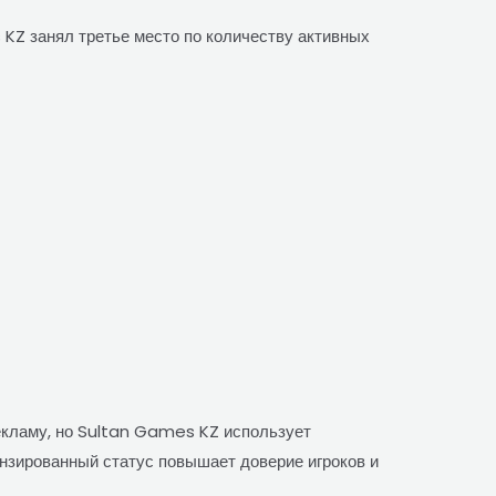
 KZ занял третье место по количеству активных
рекламу, но Sultan Games KZ использует
нзированный статус повышает доверие игроков и