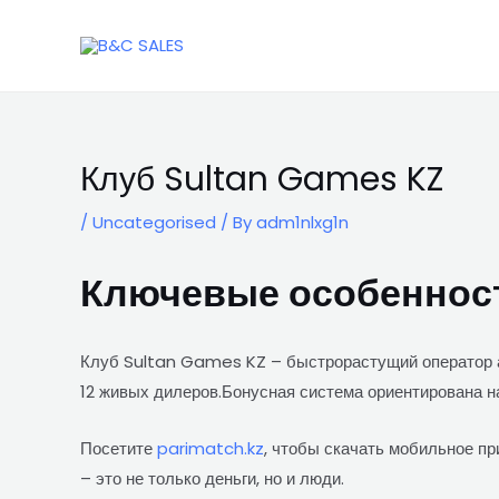
Skip
Post
to
navigation
content
Клуб Sultan Games KZ
/
Uncategorised
/ By
adm1nlxg1n
Ключевые особеннос
Клуб Sultan Games KZ – быстрорастущий оператор аз
12 живых дилеров.Бонусная система ориентирована на
Посетите
parimatch.kz
, чтобы скачать мобильное п
– это не только деньги, но и люди.