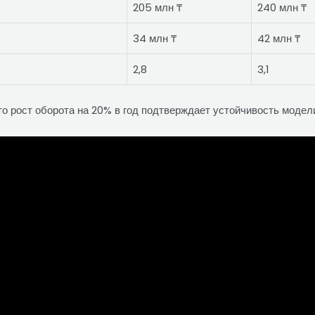
205 млн ₸
240 млн ₸
34 млн ₸
42 млн ₸
2,8
3,1
о рост оборота на 20% в год подтверждает устойчивость модел