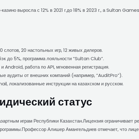
зино выросла с 12% в 2021 г.до 18% в 2023 г., а Sultan Games
 слотов, 20 настольных игр, 12 живых дилеров.
эк до 5%, программа лояльности “Sultan Club”.
 Android, работа по API, мгновенная регистрация.
ые аудиты от внешних компаний (например, “AuditPro”).
ail, локализованные инструкции на казахском и русском.
идический статус
 азартным играм Республики Казахстан.Лицензия ограничивает 
программы.Профессор Алишер Амангельдиев отмечает, что лице