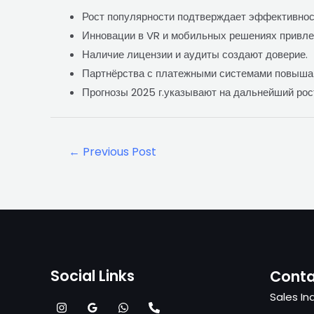
Рост популярности подтверждает эффективност
Инновации в VR и мобильных решениях привле
Наличие лицензии и аудиты создают доверие.
Партнёрства с платежными системами повыша
Прогнозы 2025 г.указывают на дальнейший рос
←
Previous Post
Social Links
Conta
Sales In