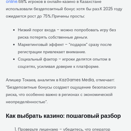
online
.68% игроков в онлайн‑казино в Казахстане
использовали бездепозитный бонус хотя бы раз.К 2025 году
ожидается рост до 75%.Причины просты:
Низкий порог входа – можно попробовать игру без
риска потерять собственные деньги.
Маркетинговый эффект – “подарок” сразу после
регистрации привлекает внимание.
Социальный фактор – игроки делятся опытом в
соцсетях, усиливая доверие к платформе.
Алишер Токаев, аналитик в KazGames Media, отмечает:
“Бездепозитные бонусы создают ощущение безопасного
риска, что особенно важно в регионах с экономической
неопределённостью”.
Как выбрать казино: пошаговый разбор
Проверьте лицензию – убедитесь, что оператор