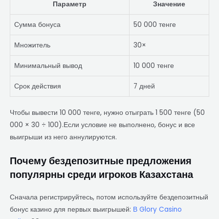
Параметр
Значение
Сумма бонуса
50 000 тенге
Множитель
30×
Минимальный вывод
10 000 тенге
Срок действия
7 дней
Чтобы вывести 10 000 тенге, нужно отыграть 1 500 тенге (50
000 × 30 ÷ 100).Если условие не выполнено, бонус и все
выигрыши из него аннулируются.
Почему бездепозитные предложения
популярны среди игроков Казахстана
Сначала регистрируйтесь, потом используйте бездепозитный
бонус казино для первых выигрышей:
В Glory Casino