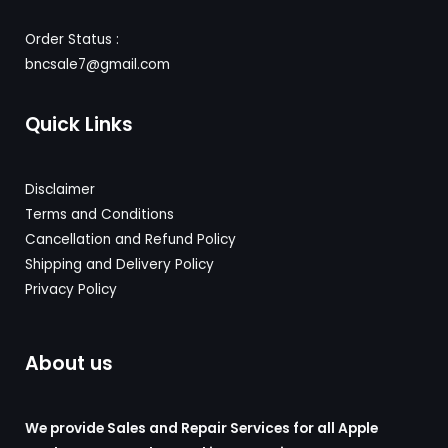
Order Status :
bncsale7@gmail.com
Quick Links
Disclaimer
Terms and Conditions
Cancellation and Refund Policy
Shipping and Delivery
Policy
Privacy Policy
About us
We provide Sales and Repair Services for all Apple