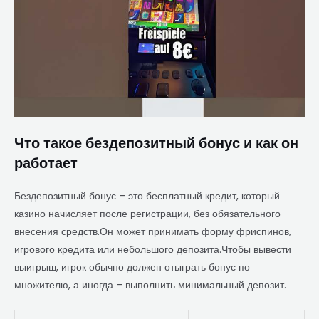
Что такое бездепозитный бонус и как он
работает
Бездепозитный бонус – это бесплатный кредит, который
казино начисляет после регистрации, без обязательного
внесения средств.Он может принимать форму фриспинов,
игрового кредита или небольшого депозита.Чтобы вывести
выигрыш, игрок обычно должен отыграть бонус по
множителю, а иногда – выполнить минимальный депозит.