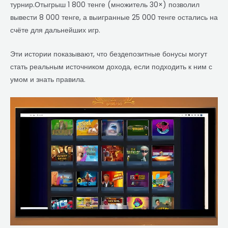
турнир.Отыгрыш 1 800 тенге (множитель 30×) позволил
вывести 8 000 тенге, а выигранные 25 000 тенге остались на
счёте для дальнейших игр.
Эти истории показывают, что бездепозитные бонусы могут
стать реальным источником дохода, если подходить к ним с
умом и знать правила.