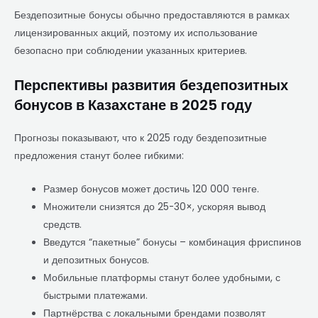
Бездепозитные бонусы обычно предоставляются в рамках
лицензированных акций, поэтому их использование
безопасно при соблюдении указанных критериев.
Перспективы развития бездепозитных
бонусов в Казахстане в 2025 году
Прогнозы показывают, что к 2025 году бездепозитные
предложения станут более гибкими:
Размер бонусов может достичь 120 000 тенге.
Множители снизятся до 25-30×, ускоряя вывод
средств.
Введутся “пакетные” бонусы – комбинация фриспинов
и депозитных бонусов.
Мобильные платформы станут более удобными, с
быстрыми платежами.
Партнёрства с локальными брендами позволят