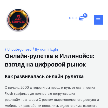
Skip
Post
MAIN
to
navigation
MENU
content
0.00
/
Uncategorised
/ By
adm1nlxg1n
Онлайн‑рулетка в Иллинойсе:
взгляд на цифровой рынок
Как развивалась онлайн‑рулетка
С начала 2000‑х годов игры прошли путь от статических
Flash‑графиков до полностью погружающих
реалтайм‑платформ.С ростом широкополосного доступа и
мобильной разработки появились видео‑стримы высокого