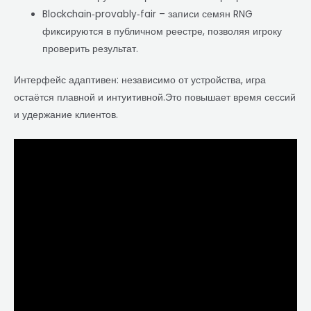
Blockchain‑provably‑fair – записи семян RNG
фиксируются в публичном реестре, позволяя игроку
проверить результат.
Интерфейс адаптивен: независимо от устройства, игра
остаётся плавной и интуитивной.Это повышает время сессий
и удержание клиентов.