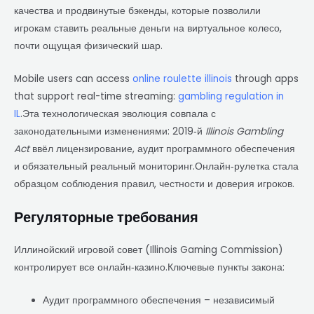
качества и продвинутые бэкенды, которые позволили
игрокам ставить реальные деньги на виртуальное колесо,
почти ощущая физический шар.
Mobile users can access
online roulette illinois
through apps
that support real-time streaming:
gambling regulation in
IL
.Эта технологическая эволюция совпала с
законодательными изменениями: 2019‑й
Illinois Gambling
Act
ввёл лицензирование, аудит программного обеспечения
и обязательный реальный мониторинг.Онлайн‑рулетка стала
образцом соблюдения правил, честности и доверия игроков.
Регуляторные требования
Иллинойский игровой совет (Illinois Gaming Commission)
контролирует все онлайн‑казино.Ключевые пункты закона:
Аудит программного обеспечения – независимый