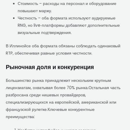
Стоимость – расходы на персонал и оборудование
повышают маржу.
Честность – оба формата используют аудируемые
RNG, но live‑платформы добавляют дополнительные
визуальные подтверждения.
В Иллинойсе оба формата обязаны соблюдать одинаковый
RTP, обеспечивая равные условия честности.
Рыночная доля и конкуренция
Большинство рынка принадлежит нескольким крупным
лицензиатам, охватывая более 70% рынка.Остальная часть
разбросана среди нишевых провайдеров,
специализирующихся на европейской, американской или
французской рулетке.Ключевые конкурентные
преимущества: