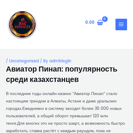
Skip
Post
MAIN
to
navigation
MENU
content
0.00
/
Uncategorised
/ By
adm1nlxg1n
Авиатор Пинап: популярность
среди казахстанцев
В последние годы онлайн‑казино “Авиатор Пинап” стало
настоящим трендом в Алматы, Астане и даже уральских
городах.Ежедневно в систему заходит более 35 000 новых
пользователей, а общий оборот превышает 120 млн
тенге.Для многих это не просто азарт, а возможность быстро
заработать: ставка растёт с каждым раундом, пока не