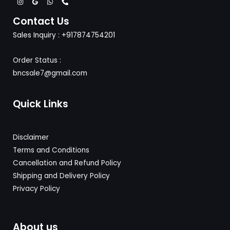
Contact Us
Sales Inquiry : +917874754201
Order Status :
bncsale7@gmail.com
Quick Links
Disclaimer
Terms and Conditions
Cancellation and Refund Policy
Shipping and Delivery
Policy
Privacy Policy
About us