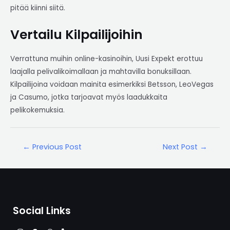
pitää kiinni siitä.
Vertailu Kilpailijoihin
Verrattuna muihin online-kasinoihin, Uusi Expekt erottuu
laajalla pelivalikoimallaan ja mahtavilla bonuksillaan.
Kilpailijoina voidaan mainita esimerkiksi Betsson, LeoVegas
ja Casumo, jotka tarjoavat myös laadukkaita
pelikokemuksia.
←
Previous Post
Next Post
→
Social Links