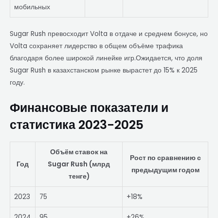
мобильных
Sugar Rush превосходит Volta в отдаче и среднем бонусе, но
Volta сохраняет лидерство в общем объёме трафика
благодаря более широкой линейке игр.Ожидается, что доля
Sugar Rush в казахстанском рынке вырастет до 15% к 2025
году.
Финансовые показатели и
статистика 2023-2025
Объём ставок на
Рост по сравнению с
Год
Sugar Rush (млрд
предыдущим годом
тенге)
2023
75
+18%
2024
95
+26%