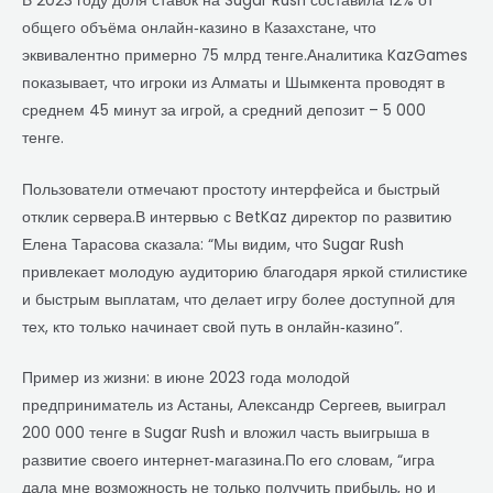
В 2023 году доля ставок на Sugar Rush составила 12% от
общего объёма онлайн‑казино в Казахстане, что
эквивалентно примерно 75 млрд тенге.Аналитика KazGames
показывает, что игроки из Алматы и Шымкента проводят в
среднем 45 минут за игрой, а средний депозит – 5 000
тенге.
Пользователи отмечают простоту интерфейса и быстрый
отклик сервера.В интервью с BetKaz директор по развитию
Елена Тарасова сказала: “Мы видим, что Sugar Rush
привлекает молодую аудиторию благодаря яркой стилистике
и быстрым выплатам, что делает игру более доступной для
тех, кто только начинает свой путь в онлайн‑казино”.
Пример из жизни: в июне 2023 года молодой
предприниматель из Астаны, Александр Сергеев, выиграл
200 000 тенге в Sugar Rush и вложил часть выигрыша в
развитие своего интернет‑магазина.По его словам, “игра
дала мне возможность не только получить прибыль, но и