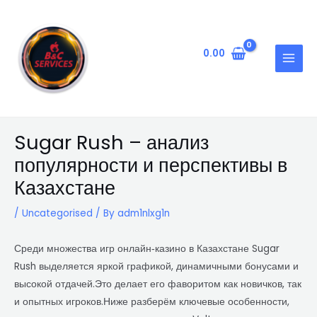
Skip
Post
MAIN
to
navigation
MENU
content
0.00
Sugar Rush – анализ
популярности и перспективы в
Казахстане
/
Uncategorised
/ By
adm1nlxg1n
Среди множества игр онлайн‑казино в Казахстане Sugar
Rush выделяется яркой графикой, динамичными бонусами и
высокой отдачей.Это делает его фаворитом как новичков, так
и опытных игроков.Ниже разберём ключевые особенности,