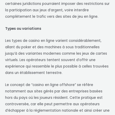
certaines juridictions pourraient imposer des restrictions sur
la participation aux jeux d’argent, voire interdire
complètement le trafic vers des sites de jeu en ligne.
Types ou variations
Les types de casino en ligne varient considérablement,
allant du poker et des machines à sous traditionnelles
jusqu’à des variantes modernes comme les jeux de cartes
virtuels. Les opérateurs tentent souvent d’offrir une
expérience qui ressemble le plus possible à celles trouvées
dans un établissement terrestre.
Le concept de “casino en ligne offshore” se réfère
notamment aux sites gérés par des entreprises basées
hors du pays où les joueurs résident. Cette pratique est
controversée, car elle peut permettre aux opérateurs
d’échapper à la réglementation nationale et ainsi créer une