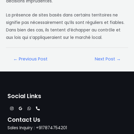
décisions imprudentes.
La présence de sites basés dans certains territoires ne
signifie pas nécessairement qu’ils sont réguliers et fiables.
Dans bien des cas, ils tentent d’échapper au contrôle et
aux lois qui s’appliqueraient sur le marché local.
←
Previous Post
Next Post
→
Social Links
Contact Us
Sales Inquiry : +917874754201