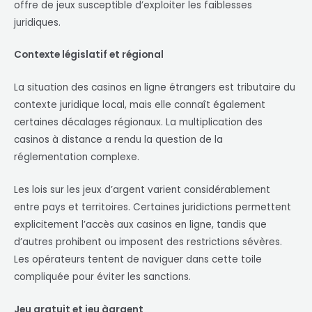
offre de jeux susceptible d’exploiter les faiblesses
juridiques.
Contexte législatif et régional
La situation des casinos en ligne étrangers est tributaire du
contexte juridique local, mais elle connaît également
certaines décalages régionaux. La multiplication des
casinos à distance a rendu la question de la
réglementation complexe.
Les lois sur les jeux d’argent varient considérablement
entre pays et territoires. Certaines juridictions permettent
explicitement l’accès aux casinos en ligne, tandis que
d’autres prohibent ou imposent des restrictions sévères.
Les opérateurs tentent de naviguer dans cette toile
compliquée pour éviter les sanctions.
Jeu gratuit et jeu àargent