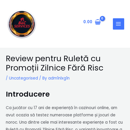
Skip
Post
MAIN
to
navigation
MENU
content
0.00
Review pentru Ruletă cu
Promoții Zilnice Fără Risc
/
Uncategorised
/ By
adm1nlxg1n
Introducere
Ca jucător cu 17 ani de experiență în cazinouri online, am
avut ocazia să testez numeroase platforme și jocuri de
noroc. Una dintre cele mai interesante experiențe a fost cu
Ruletă cu Promoții Zilnice Fără Risc, o variantă inovatoare a