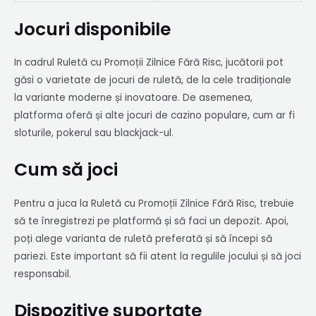
Jocuri disponibile
In cadrul Ruletă cu Promoții Zilnice Fără Risc, jucătorii pot
găsi o varietate de jocuri de ruletă, de la cele tradiționale
la variante moderne și inovatoare. De asemenea,
platforma oferă și alte jocuri de cazino populare, cum ar fi
sloturile, pokerul sau blackjack-ul.
Cum să joci
Pentru a juca la Ruletă cu Promoții Zilnice Fără Risc, trebuie
să te înregistrezi pe platformă și să faci un depozit. Apoi,
poți alege varianta de ruletă preferată și să începi să
pariezi. Este important să fii atent la regulile jocului și să joci
responsabil.
Dispozitive suportate