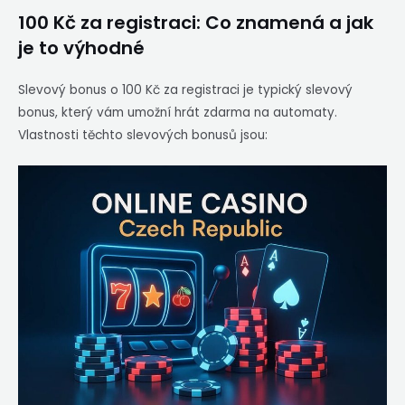
100 Kč za registraci: Co znamená a jak
je to výhodné
Slevový bonus o 100 Kč za registraci je typický slevový
bonus, který vám umožní hrát zdarma na automaty.
Vlastnosti těchto slevových bonusů jsou: