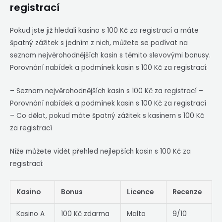
registrací
Pokud jste již hledali kasino s 100 Kč za registrací a máte
špatný zážitek s jedním z nich, můžete se podívat na
seznam nejvěrohodnějších kasin s těmito slevovými bonusy.
Porovnání nabídek a podmínek kasin s 100 Kč za registrací:
– Seznam nejvěrohodnějších kasin s 100 Kč za registrací –
Porovnání nabídek a podmínek kasin s 100 Kč za registrací
– Co dělat, pokud máte špatný zážitek s kasinem s 100 Kč
za registrací
Níže můžete vidět přehled nejlepších kasin s 100 Kč za
registrací:
Kasino
Bonus
Licence
Recenze
Kasino A
100 Kč zdarma
Malta
9/10