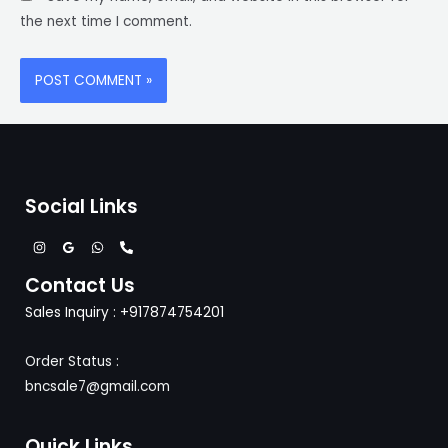
the next time I comment.
Social Links
Contact Us
Sales Inquiry : +917874754201
Order Status :
bncsale7@gmail.com
Quick Links