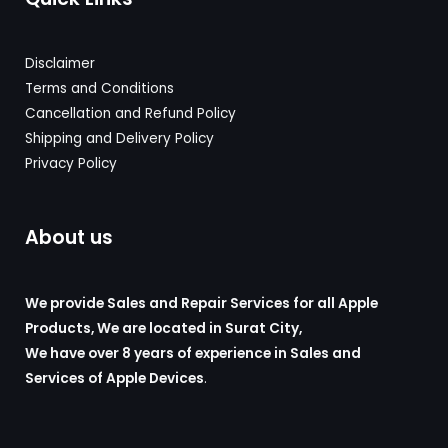
Disclaimer
Terms and Conditions
Cancellation and Refund Policy
Shipping and Delivery
Policy
Privacy Policy
About us
We provide Sales and Repair Services for all Apple
Products, We are located in Surat City,
We have over 8 years of experience in Sales and
Services of Apple Devices
.