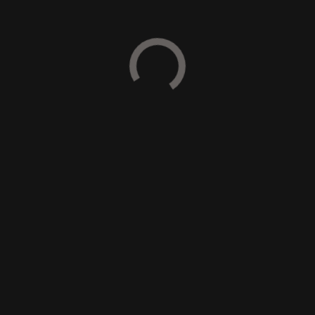
til at spille for, og undgå at overskride det.
auser fra spillet for at undgå at spille for længe ad gange
emønster og vær opmærksom på advarselstegn på problematis
 at du har brug for en pause, bør du overveje at bruge spille-
ndende mulighed for spillere, der ønsker frihed til at spil
kan disse casinoer være en glimrende tilføjelse til din spille
r.
ål