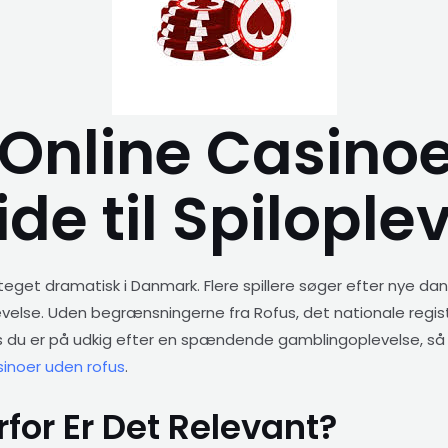
Online Casino
ide til Spilople
steget dramatisk i Danmark. Flere spillere søger efter nye da
evelse. Uden begrænsningerne fra Rofus, det nationale registe
s du er på udkig efter en spændende gamblingoplevelse, så l
sinoer uden rofus
.
for Er Det Relevant?