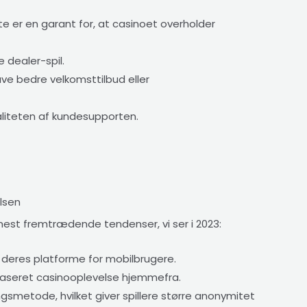
te er en garant for, at casinoet overholder
e dealer-spil.
ve bedre velkomsttilbud eller
liteten af kundesupporten.
 mest fremtrædende tendenser, vi ser i 2023:
e deres platforme for mobilbrugere.
ndbaseret casinooplevelse hjemmefra.
metode, hvilket giver spillere større anonymitet