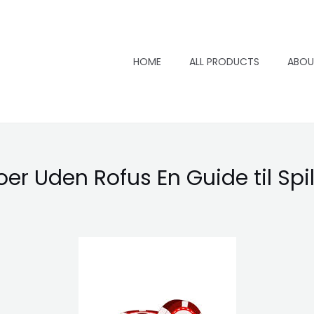
HOME
ALL PRODUCTS
ABOU
er Uden Rofus En Guide til Spi