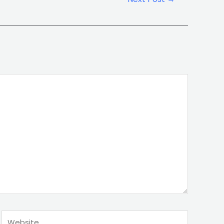
Website