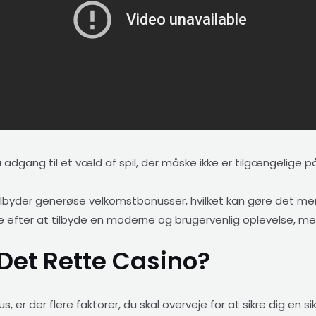
 adgang til et væld af spil, der måske ikke er tilgængelige på 
byder generøse velkomstbonusser, hvilket kan gøre det mere l
 efter at tilbyde en moderne og brugervenlig oplevelse, med
et Rette Casino?
, er der flere faktorer, du skal overveje for at sikre dig en 