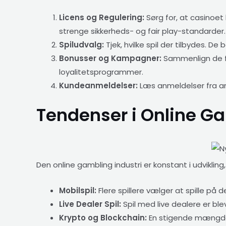
Licens og Regulering:
Sørg for, at casinoet 
strenge sikkerheds- og fair play-standarder.
Spiludvalg:
Tjek, hvilke spil der tilbydes. De
Bonusser og Kampagner:
Sammenlign de fo
loyalitetsprogrammer.
Kundeanmeldelser:
Læs anmeldelser fra an
Tendenser i Online G
Den online gambling industri er konstant i udvikli
Mobilspil:
Flere spillere vælger at spille på
Live Dealer Spil:
Spil med live dealere er bl
Krypto og Blockchain:
En stigende mængde 