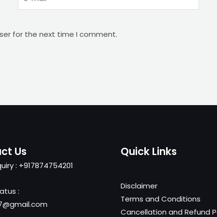
mail*
ser for the next time I comment.
ct Us
Quick Links
quiry : +917874754201
Disclaimer
atus :
Terms and Conditions
7@gmail.com
Cancellation and Refund P