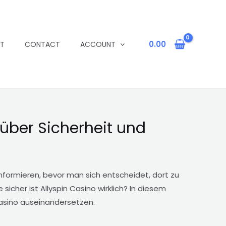
0.00
T
CONTACT
ACCOUNT
 über Sicherheit und
 informieren, bevor man sich entscheidet, dort zu
 sicher ist Allyspin Casino wirklich? In diesem
Casino auseinandersetzen.