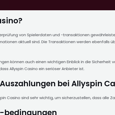
asino?
 Überprüfung von Spielerdaten und -transaktionen gewährleis
ormationen aktuell sind. Die Transaktionen werden ebenfalls ü
en können auch einen wichtigen Einblick in die Sicherheit v
dass Allyspin Casino ein seriöser Anbieter ist.
uszahlungen bei Allyspin Ca
n Casino sind sehr wichtig, um sicherzustellen, dass alle Z
 -bedingungen