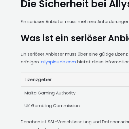
Die Sicherheit bei All
Ein seriöser Anbieter muss mehrere Anforderungen e
Was ist ein seriöser Anbi
Ein seriöser Anbieter muss über eine gültige Lize
erfolgen.
allyspins.de.com
bietet diese Informatio
Lizenzgeber
Malta Gaming Authority
UK Gambling Commission
Daneben ist SSL-Verschlüsselung und Datenenschut