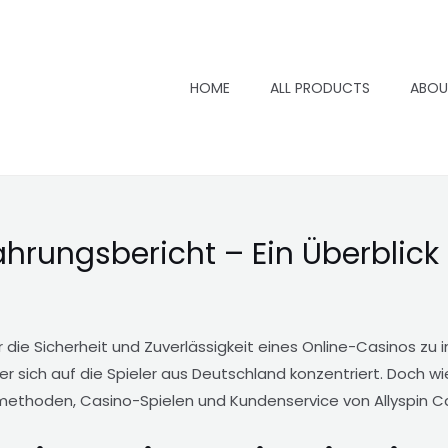
HOME
ALL PRODUCTS
ABOU
ahrungsbericht – Ein Überblick
er die Sicherheit und Zuverlässigkeit eines Online-Casinos zu
der sich auf die Spieler aus Deutschland konzentriert. Doch wie
gsmethoden, Casino-Spielen und Kundenservice von Allyspin 