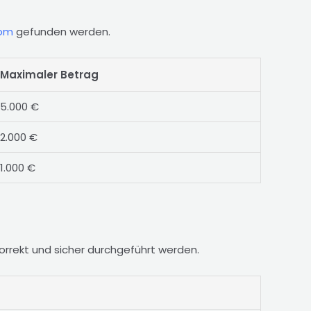
com
gefunden werden.
Maximaler Betrag
5.000 €
2.000 €
1.000 €
orrekt und sicher durchgeführt werden.