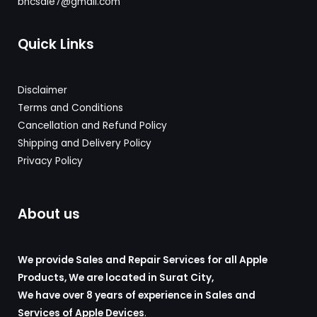
bncsale7@gmail.com
Quick Links
Disclaimer
Terms and Conditions
Cancellation and Refund Policy
Shipping and Delivery
Policy
Privacy Policy
About us
We provide Sales and Repair Services for all Apple
Products, We are located in Surat City,
We have over 8 years of experience in Sales and
Services of Apple Devices
.