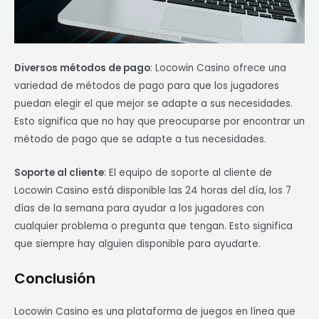
Diversos métodos de pago
: Locowin Casino ofrece una
variedad de métodos de pago para que los jugadores
puedan elegir el que mejor se adapte a sus necesidades.
Esto significa que no hay que preocuparse por encontrar un
método de pago que se adapte a tus necesidades.
Soporte al cliente
: El equipo de soporte al cliente de
Locowin Casino está disponible las 24 horas del día, los 7
días de la semana para ayudar a los jugadores con
cualquier problema o pregunta que tengan. Esto significa
que siempre hay alguien disponible para ayudarte.
Conclusión
Locowin Casino es una plataforma de juegos en línea que