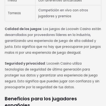
mesa
con diferentes dificultades
Competición en vivo con otros
Torneos
jugadores y premios
Calidad de los juegos
: Los juegos de Locowin Casino están
desarrollados por proveedores líderes en la industria,
garantizando una experiencia de juego de alta calidad y
justa. Esto significa que no hay que preocuparse por juegos
malos ni por una experiencia de juego desigual.
Seguridad y privacidad
: Locowin Casino utiliza
tecnologías de seguridad de última generación para
proteger sus datos y garantizar una experiencia de juego
segura. Esto significa que puedes jugar con confianza y sin
preocuparte por la seguridad de tus datos.
Beneficios para los jugadores
españoles