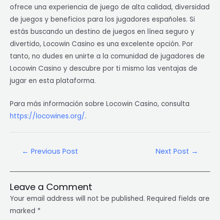
ofrece una experiencia de juego de alta calidad, diversidad
de juegos y beneficios para los jugadores españoles. Si
estás buscando un destino de juegos en línea seguro y
divertido, Locowin Casino es una excelente opción. Por
tanto, no dudes en unirte a la comunidad de jugadores de
Locowin Casino y descubre por ti mismo las ventajas de
jugar en esta plataforma.
Para más información sobre Locowin Casino, consulta
https://locowines.org/
.
←
Previous Post
Next Post
→
Leave a Comment
Your email address will not be published.
Required fields are
marked
*