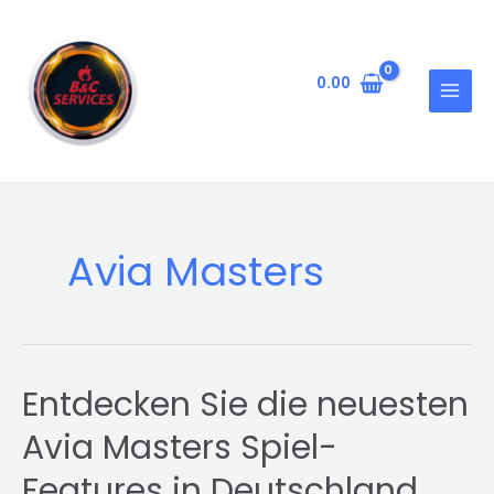
Skip
MAIN
to
MENU
content
0.00
Avia Masters
Entdecken Sie die neuesten
Avia Masters Spiel-
Features in Deutschland