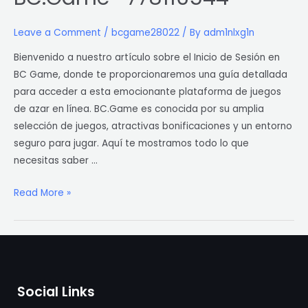
Inicio
de
Leave a Comment
/
bcgame28022
/ By
adm1nlxg1n
Sesión
Bienvenido a nuestro artículo sobre el Inicio de Sesión en
en
BC Game, donde te proporcionaremos una guía detallada
BC.Game
para acceder a esta emocionante plataforma de juegos
-778116544
de azar en línea. BC.Game es conocida por su amplia
selección de juegos, atractivas bonificaciones y un entorno
seguro para jugar. Aquí te mostramos todo lo que
necesitas saber …
Read More »
Social Links