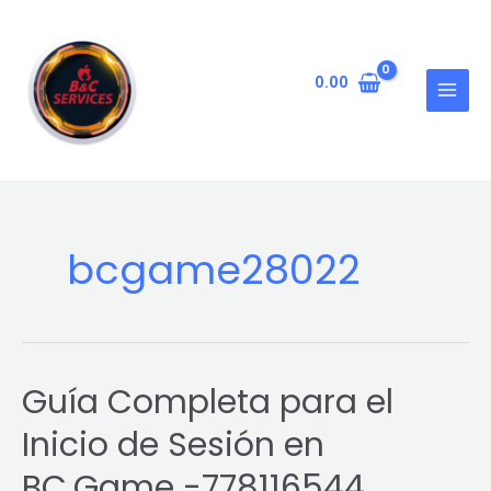
Skip
MAIN
to
MENU
content
0.00
bcgame28022
Guía Completa para el
Guía
Completa
Inicio de Sesión en
para
el
BC.Game -778116544