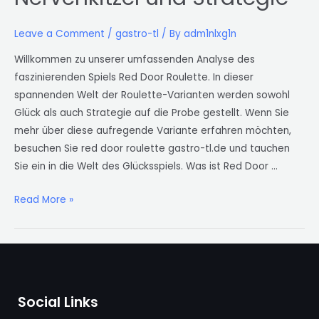
fesselndes
Spiel
Leave a Comment
/
gastro-tl
/ By
adm1nlxg1n
mit
Willkommen zu unserer umfassenden Analyse des
Nervenkitzel
faszinierenden Spiels Red Door Roulette. In dieser
und
spannenden Welt der Roulette-Varianten werden sowohl
Strategie
Glück als auch Strategie auf die Probe gestellt. Wenn Sie
mehr über diese aufregende Variante erfahren möchten,
besuchen Sie red door roulette gastro-tl.de und tauchen
Sie ein in die Welt des Glücksspiels. Was ist Red Door …
Read More »
Social Links