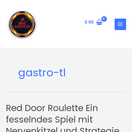
Skip
MAIN
to
MENU
content
0.00
gastro-tl
Red Door Roulette Ein
Red
Door
fesselndes Spiel mit
Roulette
Ein
Nervenkitzel und Strategie