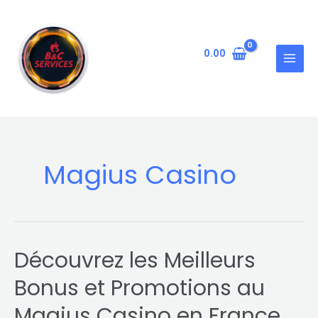
Skip
MAIN
to
MENU
content
0.00
Magius Casino
Découvrez les Meilleurs
Bonus et Promotions au
Magius Casino en France