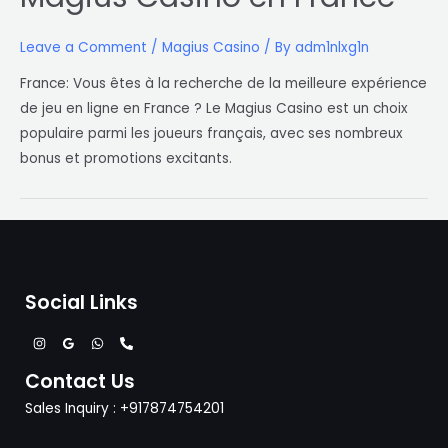
Leave a Comment
/
Magius Casino
/ By
adm1nlxg1n
France: Vous êtes à la recherche de la meilleure expérience
de jeu en ligne en France ? Le Magius Casino est un choix
populaire parmi les joueurs français, avec ses nombreux
bonus et promotions excitants.
Social Links
Contact Us
Sales Inquiry : +917874754201