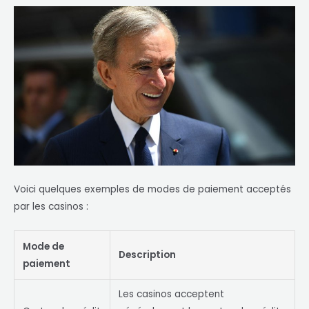
Voici quelques exemples de modes de paiement acceptés
par les casinos :
Mode de
Description
paiement
Les casinos acceptent