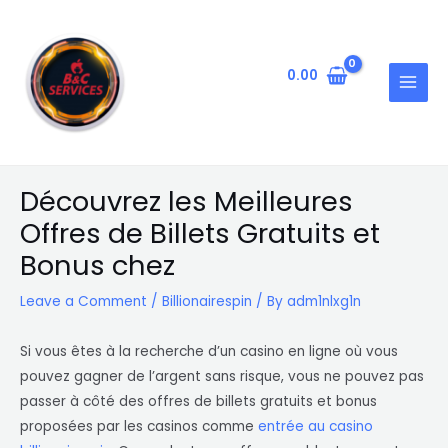
Skip
Post
MAIN
to
navigation
MENU
content
0.00
Découvrez les Meilleures
Offres de Billets Gratuits et
Bonus chez
Leave a Comment
/
Billionairespin
/ By
adm1nlxg1n
Si vous êtes à la recherche d’un casino en ligne où vous
pouvez gagner de l’argent sans risque, vous ne pouvez pas
passer à côté des offres de billets gratuits et bonus
proposées par les casinos comme
entrée au casino