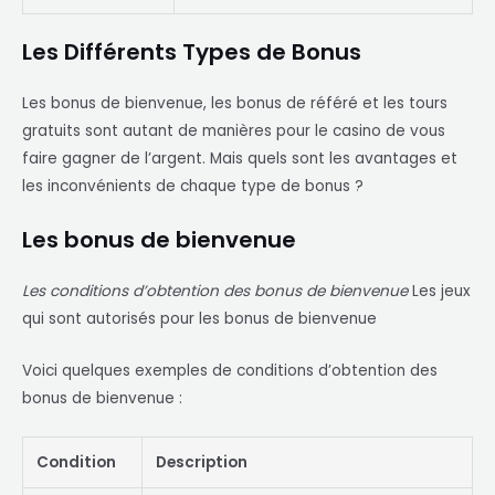
Les Différents Types de Bonus
Les bonus de bienvenue, les bonus de référé et les tours
gratuits sont autant de manières pour le casino de vous
faire gagner de l’argent. Mais quels sont les avantages et
les inconvénients de chaque type de bonus ?
Les bonus de bienvenue
Les conditions d’obtention des bonus de bienvenue
Les jeux
qui sont autorisés pour les bonus de bienvenue
Voici quelques exemples de conditions d’obtention des
bonus de bienvenue :
Condition
Description