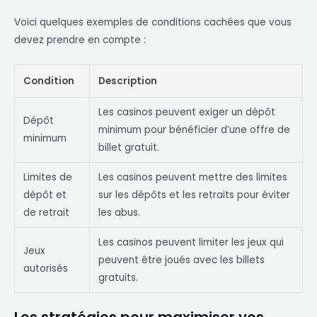
Voici quelques exemples de conditions cachées que vous
devez prendre en compte :
Condition
Description
Les casinos peuvent exiger un dépôt
Dépôt
minimum pour bénéficier d’une offre de
minimum
billet gratuit.
Limites de
Les casinos peuvent mettre des limites
dépôt et
sur les dépôts et les retraits pour éviter
de retrait
les abus.
Les casinos peuvent limiter les jeux qui
Jeux
peuvent être joués avec les billets
autorisés
gratuits.
Les stratégies pour maximiser vos