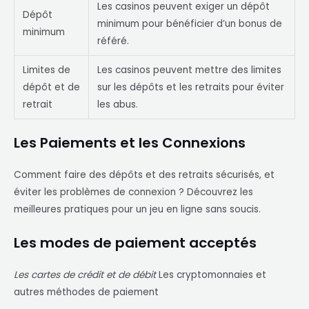
Les casinos peuvent exiger un dépôt
Dépôt
minimum pour bénéficier d’un bonus de
minimum
référé.
Limites de
Les casinos peuvent mettre des limites
dépôt et de
sur les dépôts et les retraits pour éviter
retrait
les abus.
Les Paiements et les Connexions
Comment faire des dépôts et des retraits sécurisés, et
éviter les problèmes de connexion ? Découvrez les
meilleures pratiques pour un jeu en ligne sans soucis.
Les modes de paiement acceptés
Les cartes de crédit et de débit
Les cryptomonnaies et
autres méthodes de paiement