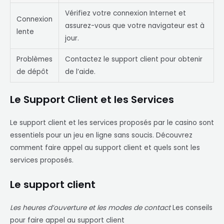
Vérifiez votre connexion Internet et
Connexion
assurez-vous que votre navigateur est à
lente
jour.
Problèmes
Contactez le support client pour obtenir
de dépôt
de l’aide.
Le Support Client et les Services
Le support client et les services proposés par le casino sont
essentiels pour un jeu en ligne sans soucis. Découvrez
comment faire appel au support client et quels sont les
services proposés.
Le support client
Les heures d’ouverture et les modes de contact
Les conseils
pour faire appel au support client