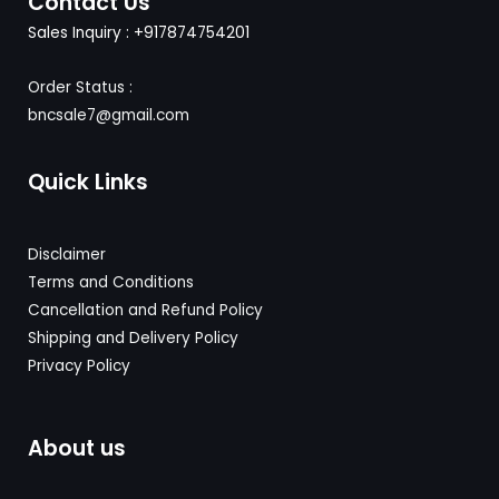
Contact Us
Sales Inquiry : +917874754201
Order Status :
bncsale7@gmail.com
Quick Links
Disclaimer
Terms and Conditions
Cancellation and Refund Policy
Shipping and Delivery
Policy
Privacy Policy
About us