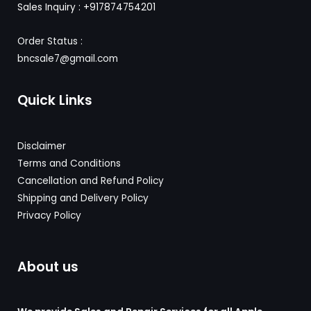
Sales Inquiry : +917874754201
Order Status :
bncsale7@gmail.com
Quick Links
Disclaimer
Terms and Conditions
Cancellation and Refund Policy
Shipping and Delivery
Policy
Privacy Policy
About us